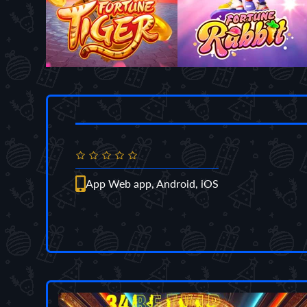
App Web app, Android, iOS