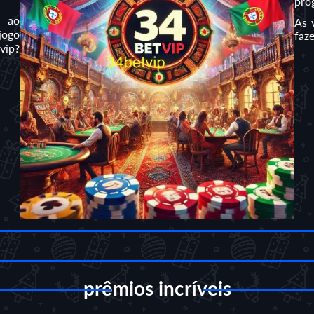
pro
r ao
As 
jogo
faz
vip?
prêmios incríveis