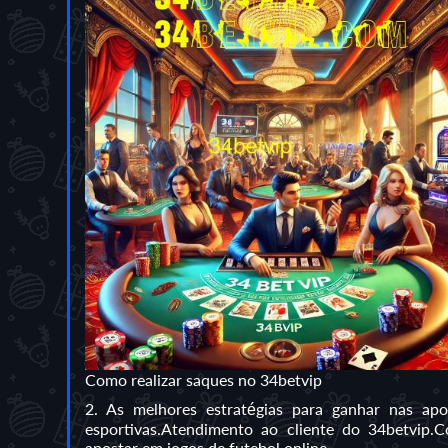
Como realizar saques no 34betvip
2. As melhores estratégias para ganhar nas apo
esportivas.Atendimento ao cliente do 34betvip.
apostar em jogos de futebol online