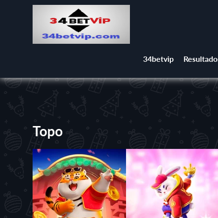
34betvip
Resultado
Topo