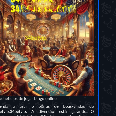
enefícios de jogar bingo online
renda a usar o bônus de boas-vindas do
etvip.34betvip: A diversão está garantida!.O