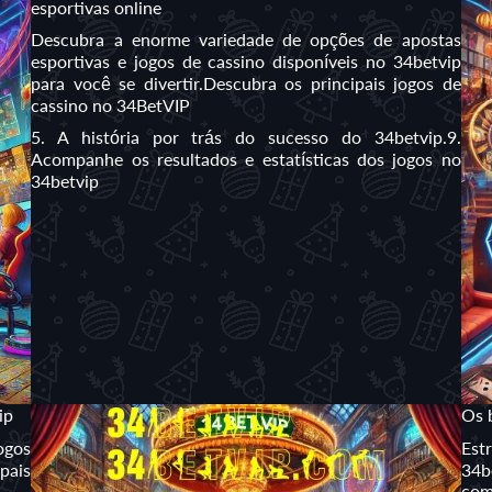
esportivas online
Descubra a enorme variedade de opções de apostas
esportivas e jogos de cassino disponíveis no 34betvip
para você se divertir.Descubra os principais jogos de
cassino no 34BetVIP
5. A história por trás do sucesso do 34betvip.9.
Acompanhe os resultados e estatísticas dos jogos no
34betvip
ip
Os 
ogos
Est
pais
34b
com