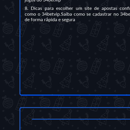
8. Dicas para escolher um site de apostas confi
como o 34betvip.Saiba como se cadastrar no 34be
de forma rápida e segura